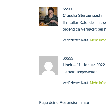
Bewertet mit
Claudia Sterzenbach
–
5
von 5
Ein toller Kalender mit 
ordentlich verpackt bei 
Verifizierter Kauf.
Mehr Info
Bewertet mit
Hock
–
11. Januar 2022
5
von 5
Perfekt abgewickelt
Verifizierter Kauf.
Mehr Info
Füge deine Rezension hinzu