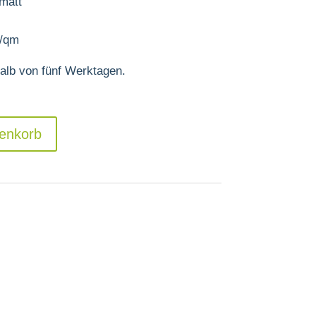
 matt
r/qm
halb von fünf Werktagen.
enkorb