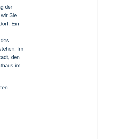
ng der
wir Sie
dorf. Ein
 des
stehen. Im
tadt, den
athaus im
ten.