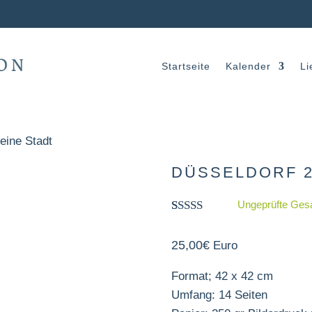
Startseite
Kalender
Li
eine Stadt
DÜSSELDORF 2
Ungeprüfte Ges
Bewertet mit
3
5.00
von 5,
25,00
€
Euro
basierend
auf
Kundenbewertungen
Format; 42 x 42 cm
Umfang: 14 Seiten