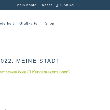
Mein Konto
Kasse
0-Artikel
ederheft
Grußkarten
Shop
022, MEINE STADT
(
3
Kundenrezensionen)
amtbewertungen