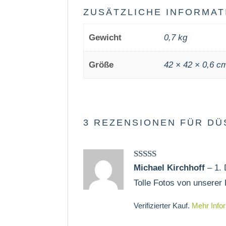
ZUSÄTZLICHE INFORMAT
Gewicht
0,7 kg
Größe
42 × 42 × 0,6 c
3 REZENSIONEN FÜR
DÜ
Bewertet mit
Michael Kirchhoff
–
1.
5
von 5
Tolle Fotos von unserer
Verifizierter Kauf.
Mehr Info