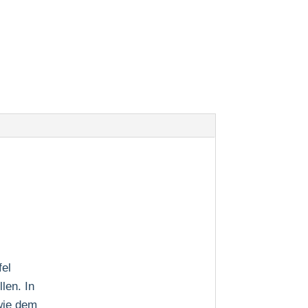
fel
len. In
 wie dem