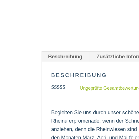
Beschreibung
Zusätzliche Info
BESCHREIBUNG
Ungeprüfte Gesamtbewertun
Bewertet mit
5.00
von 5,
basierend
auf
Begleiten Sie uns durch unser schöne
Kundenbew
Rheinuferpromenade, wenn der Schnee
ertungen
anziehen, denn die Rheinwiesen sind ü
den Monaten März, April und Mai feie