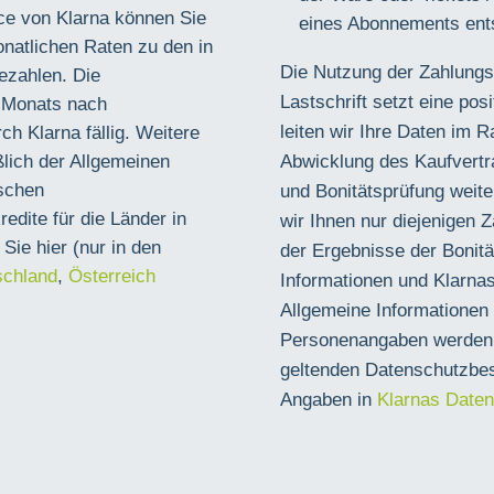
ce von Klarna können Sie
eines Abonnements ent
monatlichen Raten zu den in
Die Nutzung der Zahlung
ezahlen. Die
Lastschrift setzt eine pos
s Monats nach
leiten wir Ihre Daten im
h Klarna fällig. Weitere
lich der Allgemeinen
Abwicklung des Kaufvert
schen
und Bonitätsprüfung weite
edite für die Länder in
wir Ihnen nur diejenigen 
 Sie hier (nur in den
der Ergebnisse der Bonitä
schland
,
Österreich
Informationen und Klarna
Allgemeine Informationen 
Personenangaben werden 
geltenden Datenschutzbe
Angaben in
Klarnas Date