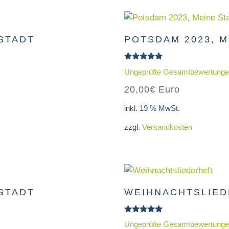
 STADT
POTSDAM 2023, M
Bewertet
Ungeprüfte Gesamtbewertung
mit
5.00
20,00
€
Euro
von 5
inkl. 19 % MwSt.
zzgl.
Versandkosten
 STADT
WEIHNACHTSLIE
Bewertet
Ungeprüfte Gesamtbewertung
mit