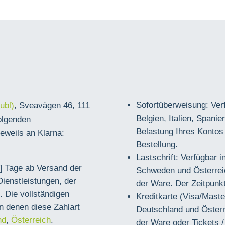
Sofortüberweisung: Verf
ubl)
, Sveavägen 46, 111
Belgien, Italien, Spani
olgenden
Belastung Ihres Kontos 
jeweils an Klarna:
Bestellung.
Lastschrift: Verfügbar 
4] Tage ab Versand der
Schweden und Österreic
Dienstleistungen, der
der Ware. Der Zeitpunkt 
. Die vollständigen
Kreditkarte (Visa/Mast
n denen diese Zahlart
Deutschland und Österr
nd
,
Österreich
.
der Ware oder Tickets /