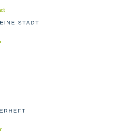
EINE STADT
en
DERHEFT
en