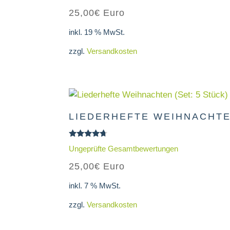
5.00
25,00
€
Euro
von 5
inkl. 19 % MwSt.
zzgl.
Versandkosten
LIEDERHEFTE WEIHNACHTEN
Bewertet
Ungeprüfte Gesamtbewertungen
mit
4.50
25,00
€
Euro
von 5
inkl. 7 % MwSt.
zzgl.
Versandkosten