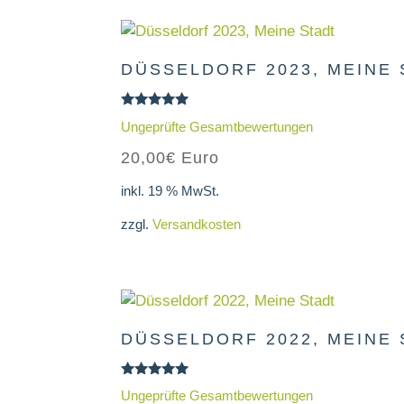
DÜSSELDORF 2023, MEINE
Bewertet
Ungeprüfte Gesamtbewertungen
mit
5.00
20,00
€
Euro
von 5
inkl. 19 % MwSt.
zzgl.
Versandkosten
DÜSSELDORF 2022, MEINE
Bewertet
Ungeprüfte Gesamtbewertungen
mit