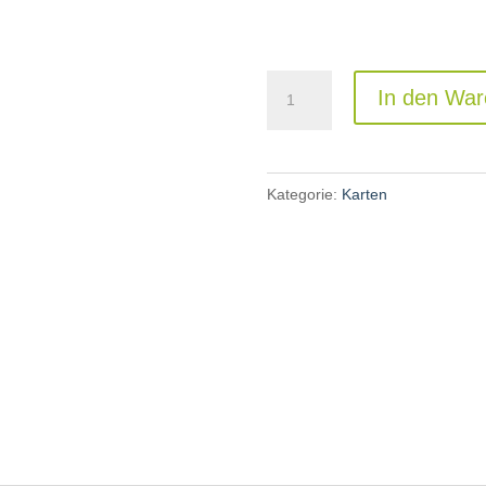
Grußkarte:
In den War
„An
Deiner
Krippe“
Kategorie:
Karten
Menge