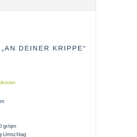
„AN DEINER KRIPPE“
dkosten
mm
0 gr/qm
ng-Umschlag