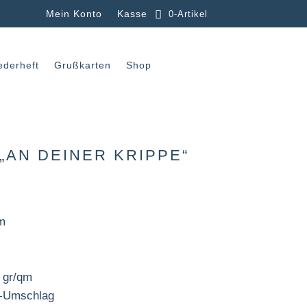
Mein Konto
Kasse
0-Artikel
ederheft
Grußkarten
Shop
„AN DEINER KRIPPE“
m
 gr/qm
g-Umschlag