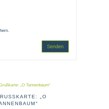
hern.
RUSSKARTE: „O T
NNENBAUM“