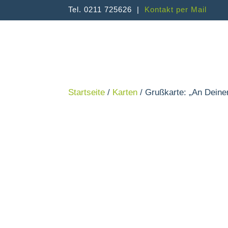
Tel. 0211 725626 |
Kontakt per Mail
Startseite
/
Karten
/ Grußkarte: „An Deine