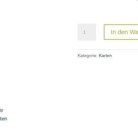
Grußkarte:
In den W
„An
Deiner
Krippe“
Kategorie:
Karten
Menge
ir
ten